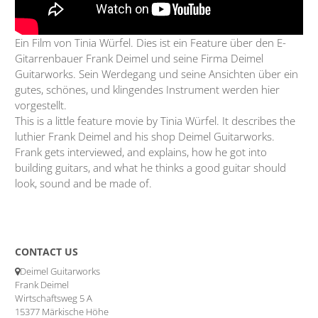
Ein Film von Tinia Würfel. Dies ist ein Feature über den E-
Gitarrenbauer Frank Deimel und seine Firma Deimel
Guitarworks. Sein Werdegang und seine Ansichten über ein
gutes, schönes, und klingendes Instrument werden hier
vorgestellt.
This is a little feature movie by Tinia Würfel. It describes the
luthier Frank Deimel and his shop Deimel Guitarworks.
Frank gets interviewed, and explains, how he got into
building guitars, and what he thinks a good guitar should
look, sound and be made of.
CONTACT US
Deimel Guitarworks
Frank Deimel
Wirtschaftsweg 5 A
15377 Märkische Höhe