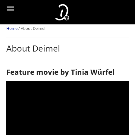
Home
/
About Deimel
About Deimel
Feature movie by Tinia Würfel