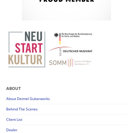
ABOUT
About Deimel Guitarworks
Behind The Scenes
Client List
Dealer