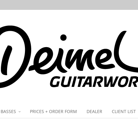
BASSES
PRICES + ORDER FORM
DEALER
CLIENT LIST