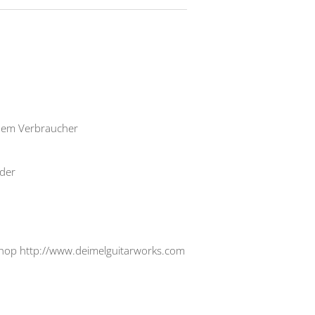
inem Verbraucher
eder
tshop http://www.deimelguitarworks.com