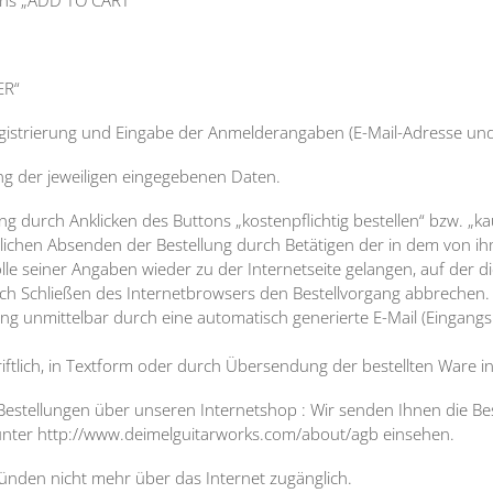
ER“
gistrierung und Eingabe der Anmelderangaben (E-Mail-Adresse und
ng der jeweiligen eingegebenen Daten.
g durch Anklicken des Buttons „kostenpflichtig bestellen“ bzw. „ka
ichen Absenden der Bestellung durch Betätigen der in dem von i
lle seiner Angaben wieder zu der Internetseite gelangen, auf der
rch Schließen des Internetbrowsers den Bestellvorgang abbrechen.
ng unmittelbar durch eine automatisch generierte E-Mail (Eingangsb
ftlich, in Textform oder durch Übersendung der bestellten Ware i
 Bestellungen über unseren Internetshop : Wir senden Ihnen die Be
 unter http://www.deimelguitarworks.com/about/agb einsehen.
ründen nicht mehr über das Internet zugänglich.