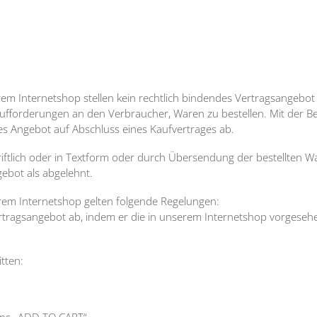
rem Internetshop stellen kein rechtlich bindendes Vertragsangebot 
Aufforderungen an den Verbraucher, Waren zu bestellen. Mit der B
hes Angebot auf Abschluss eines Kaufvertrages ab.
iftlich oder in Textform oder durch Übersendung der bestellten W
gebot als abgelehnt.
serem Internetshop gelten folgende Regelungen:
rtragsangebot ab, indem er die in unserem Internetshop vorgesehe
itten:
tons „ADD TO CART“