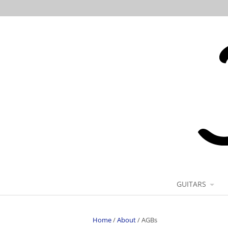
GUITARS
Home
/
About
/
AGBs